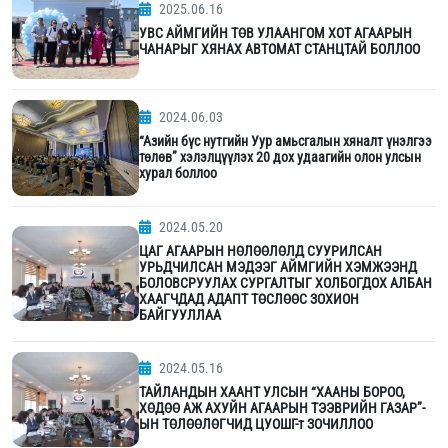
2025.06.16
УВС АЙМГИЙН ТӨВ УЛААНГОМ ХОТ АГААРЫН
ЧАНАРЫГ ХЯНАХ АВТОМАТ СТАНЦТАЙ БОЛЛОО
2024.06.03
“Азийн бүс нутгийн Уур амьсгалын хяналт үнэлгээ
төлөв” хэлэлцүүлэх 20 дох удаагийн олон улсын
хурал боллоо
2024.05.20
ЦАГ АГААРЫН НӨЛӨӨЛӨЛД СУУРИЛСАН
УРЬДЧИЛСАН МЭДЭЭГ АЙМГИЙН ХЭМЖЭЭНД
БОЛОВСРУУЛАХ СУРГАЛТЫГ ХОЛБОГДОХ АЛБАН
ХААГЧДАД АДАПТ ТӨСЛӨӨС ЗОХИОН
БАЙГУУЛЛАА
2024.05.16
ТАЙЛАНДЫН ХААНТ УЛСЫН “ХААНЫ БОРОО,
ХӨДӨӨ АЖ АХУЙН АГААРЫН ТЭЭВРИЙН ГАЗАР”-
ЫН ТӨЛӨӨЛӨГЧИД ЦУОШГ-т ЗОЧИЛЛОО