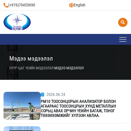
(+976)70453690
English
Мэдээ мэдээлэл
НҮҮР
ЦАГ ҮЕИЙН МЭДЭЭЛЭЛ
МЭДЭЭ МЭДЭЭЛЭЛ
2026.06.24
РМ10 ТООСОНЦОРЫН АНАЛИЗАТОР БОЛОН
АГААРААС ТООСОНЦРЫН ХҮНД МЕТАЛЛЫН
СОРЬЦ АВАХ ОРЧИН ҮЕИЙН БАГАЖ, ТОНОГ
ТӨХӨӨХӨМЖИЙГ ХҮЛЭЭН АВЛАА.