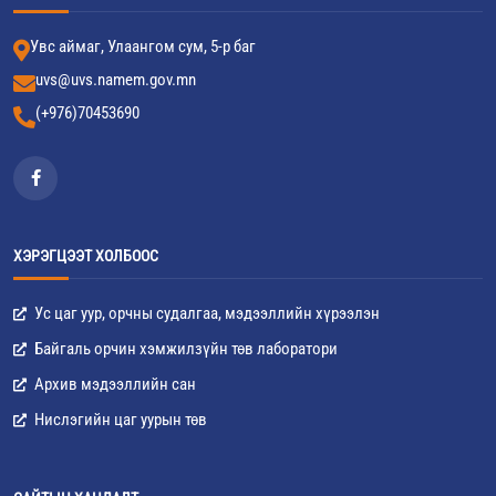
Увс аймаг, Улаангом сум, 5-р баг
uvs@uvs.namem.gov.mn
(+976)70453690
ХЭРЭГЦЭЭТ ХОЛБООС
Ус цаг уур, орчны судалгаа, мэдээллийн хүрээлэн
Байгаль орчин хэмжилзүйн төв лаборатори
Архив мэдээллийн сан
Нислэгийн цаг уурын төв