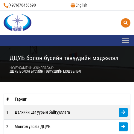
(+976)70453690
English
ДЦУБ болон бүсийн төвүүдийн мэдээлэл
НҮҮР
ХАМТЫН АЖИЛЛАГАА
ДЦУБ БОЛОН БҮСИЙН ТӨВҮҮДИЙН МЭДЭЭЛЭЛ
#
Гарчиг
1.
Дэлхийн цаг уурын байгууллага
2.
Монгол улс ба ДЦУБ