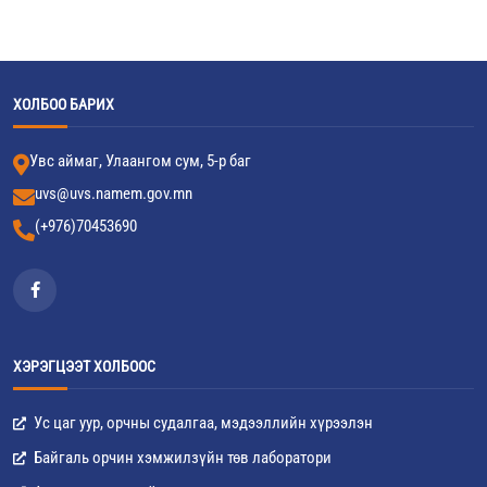
ХОЛБОО БАРИХ
Увс аймаг, Улаангом сум, 5-р баг
uvs@uvs.namem.gov.mn
(+976)70453690
ХЭРЭГЦЭЭТ ХОЛБООС
Ус цаг уур, орчны судалгаа, мэдээллийн хүрээлэн
Байгаль орчин хэмжилзүйн төв лаборатори