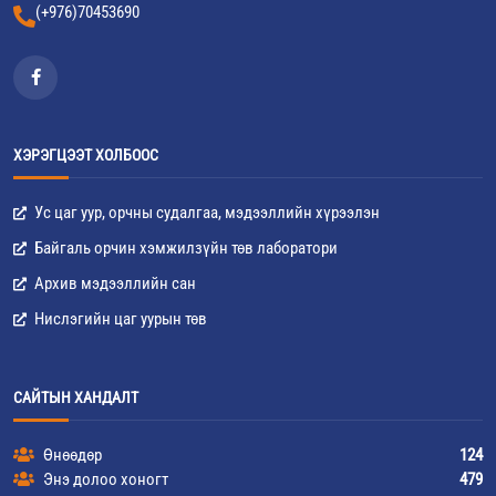
(+976)70453690
ХЭРЭГЦЭЭТ ХОЛБООС
Ус цаг уур, орчны судалгаа, мэдээллийн хүрээлэн
Байгаль орчин хэмжилзүйн төв лаборатори
Архив мэдээллийн сан
Нислэгийн цаг уурын төв
САЙТЫН ХАНДАЛТ
Өнөөдөр
124
Энэ долоо хоногт
479