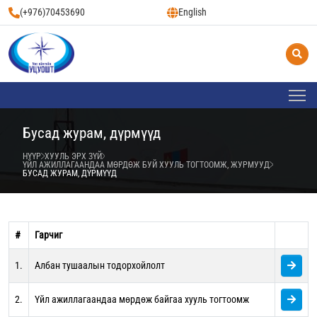
(+976)70453690
English
Бусад журам, дүрмүүд
НҮҮР
ХУУЛЬ ЭРХ ЗҮЙ
ҮЙЛ АЖИЛЛАГААНДАА МӨРДӨЖ БУЙ ХУУЛЬ ТОГТООМЖ, ЖУРМУУД
БУСАД ЖУРАМ, ДҮРМҮҮД
#
Гарчиг
1.
Албан тушаалын тодорхойлолт
2.
Үйл ажиллагаандаа мөрдөж байгаа хууль тогтоомж