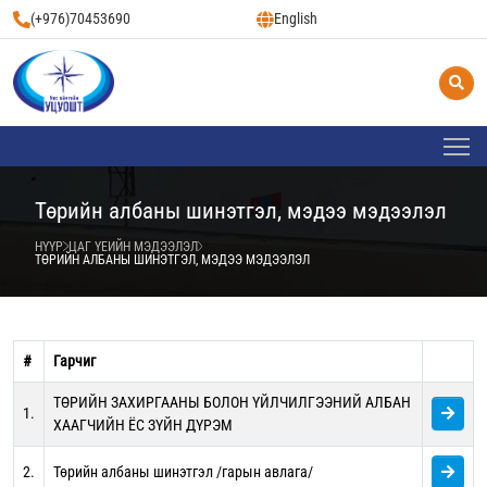
(+976)70453690
English
Төрийн албаны шинэтгэл, мэдээ мэдээлэл
НҮҮР
ЦАГ ҮЕИЙН МЭДЭЭЛЭЛ
ТӨРИЙН АЛБАНЫ ШИНЭТГЭЛ, МЭДЭЭ МЭДЭЭЛЭЛ
#
Гарчиг
ТӨРИЙН ЗАХИРГААНЫ БОЛОН ҮЙЛЧИЛГЭЭНИЙ АЛБАН
1.
ХААГЧИЙН ЁС ЗҮЙН ДҮРЭМ
2.
Төрийн албаны шинэтгэл /гарын авлага/