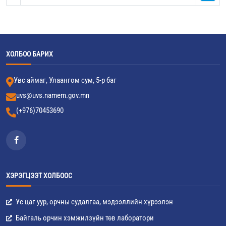
ХОЛБОО БАРИХ
Увс аймаг, Улаангом сум, 5-р баг
uvs@uvs.namem.gov.mn
(+976)70453690
ХЭРЭГЦЭЭТ ХОЛБООС
Ус цаг уур, орчны судалгаа, мэдээллийн хүрээлэн
Байгаль орчин хэмжилзүйн төв лаборатори