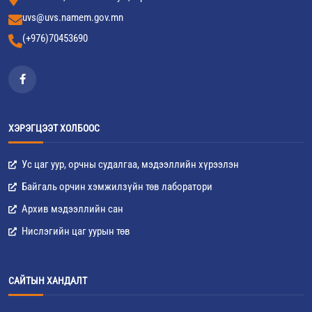
uvs@uvs.namem.gov.mn
(+976)70453690
ХЭРЭГЦЭЭТ ХОЛБООС
Ус цаг уур, орчны судалгаа, мэдээллийн хүрээлэн
Байгаль орчин хэмжилзүйн төв лаборатори
Архив мэдээллийн сан
Нислэгийн цаг уурын төв
САЙТЫН ХАНДАЛТ