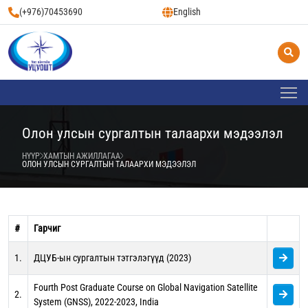
(+976)70453690
English
Олон улсын сургалтын талаархи мэдээлэл
НҮҮР
ХАМТЫН АЖИЛЛАГАА
ОЛОН УЛСЫН СУРГАЛТЫН ТАЛААРХИ МЭДЭЭЛЭЛ
#
Гарчиг
1.
ДЦУБ-ын сургалтын тэтгэлэгүүд (2023)
Fourth Post Graduate Course on Global Navigation Satellite
2.
System (GNSS), 2022-2023, India