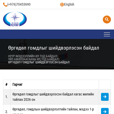
(+976)70453690
English
Өргөдөл гомдлыг шийдвэрлэсэн байдал
НҮҮР
МЭДЭЭЛЛИЙН ИЛ ТОД БАЙДАЛ
ҮЙЛ АЖИЛЛААГААНЫ ИЛ ТОД БАЙДАЛ
ӨРГӨДӨЛ ГОМДЛЫГ ШИЙДВЭРЛЭСЭН БАЙДАЛ
#
Гарчиг
Өргөдөл гомдлыг шийдвэрлэсэн байдал хагас жилийн
1.
тайлан 2026 он
Өргөдөл, гомдлын шийдвэрлэлтийн тайлан, мэдээ 1-р
2.