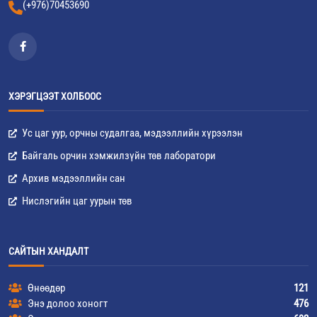
(+976)70453690
ХЭРЭГЦЭЭТ ХОЛБООС
Ус цаг уур, орчны судалгаа, мэдээллийн хүрээлэн
Байгаль орчин хэмжилзүйн төв лаборатори
Архив мэдээллийн сан
Нислэгийн цаг уурын төв
САЙТЫН ХАНДАЛТ
Өнөөдөр
121
Энэ долоо хоногт
476