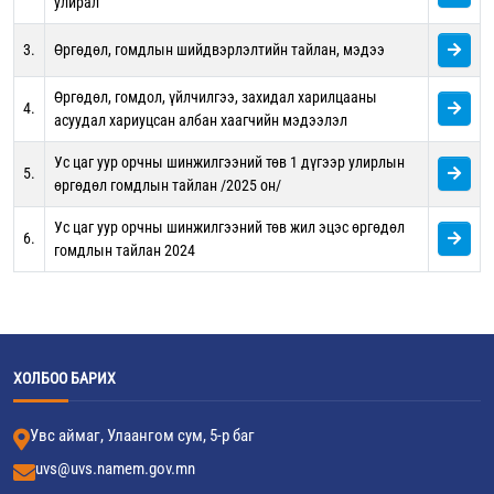
улирал
3.
Өргөдөл, гомдлын шийдвэрлэлтийн тайлан, мэдээ
Өргөдөл, гомдол, үйлчилгээ, захидал харилцааны
4.
асуудал хариуцсан албан хаагчийн мэдээлэл
Ус цаг уур орчны шинжилгээний төв 1 дүгээр улирлын
5.
өргөдөл гомдлын тайлан /2025 он/
Ус цаг уур орчны шинжилгээний төв жил эцэс өргөдөл
6.
гомдлын тайлан 2024
ХОЛБОО БАРИХ
Увс аймаг, Улаангом сум, 5-р баг
uvs@uvs.namem.gov.mn