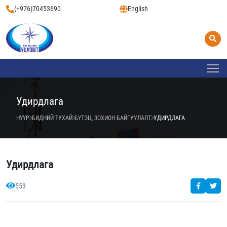
(+976)70453690
English
Удирдлага
НҮҮР
БИДНИЙ ТУХАЙ
БҮТЭЦ, ЗОХИОН БАЙГУУЛАЛТ
УДИРДЛАГА
Удирдлага
553