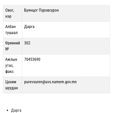
Овог,
Буянцог Пүрэвсүрэн
нэр
Албан
Дарга
тушаал
Өрөөний
302
№
Ажлын
70453690
утас,
факс
Цахим
purevsuren@uvs.namem.gov.mn
шуудан
Дарга