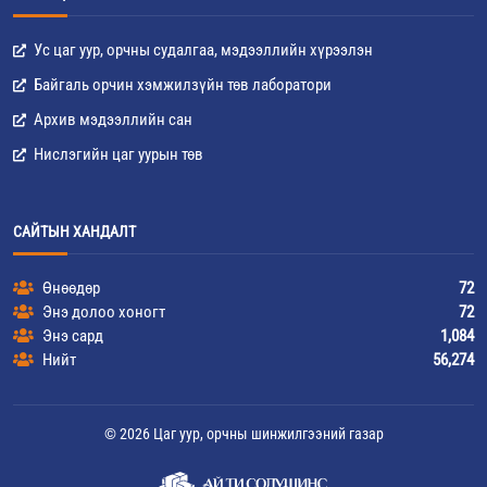
Ус цаг уур, орчны судалгаа, мэдээллийн хүрээлэн
Байгаль орчин хэмжилзүйн төв лаборатори
Архив мэдээллийн сан
Нислэгийн цаг уурын төв
САЙТЫН ХАНДАЛТ
Өнөөдөр
72
Энэ долоо хоногт
72
Энэ сард
1,084
Нийт
56,274
© 2026 Цаг уур, орчны шинжилгээний газар