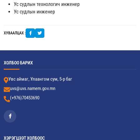
Ус судлын технологич инженер
Ус судлын инженер
ХУВААЛЦАХ :
ХОЛБОО БАРИХ
Увс аймаг, Улаангом сум, 5-р баг
uvs@uvs.namem.gov.mn
(+976)70453690
ХЭРЭГЦЭЭТ ХОЛБООС