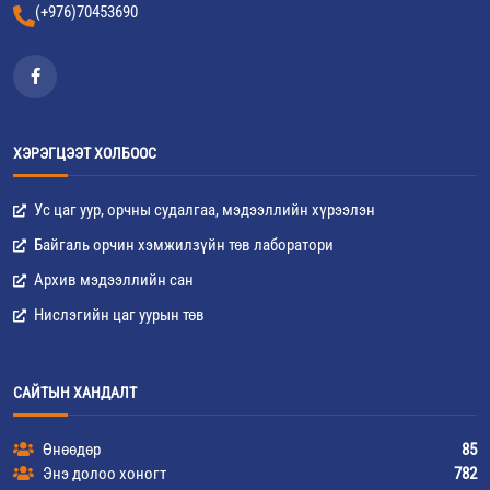
(+976)70453690
ХЭРЭГЦЭЭТ ХОЛБООС
Ус цаг уур, орчны судалгаа, мэдээллийн хүрээлэн
Байгаль орчин хэмжилзүйн төв лаборатори
Архив мэдээллийн сан
Нислэгийн цаг уурын төв
САЙТЫН ХАНДАЛТ
Өнөөдөр
85
Энэ долоо хоногт
782