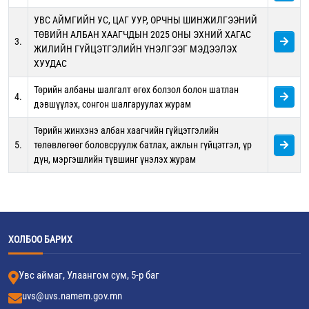
УВС АЙМГИЙН УС, ЦАГ УУР, ОРЧНЫ ШИНЖИЛГЭЭНИЙ
ТӨВИЙН АЛБАН ХААГЧДЫН 2025 ОНЫ ЭХНИЙ ХАГАС
3.
ЖИЛИЙН ГҮЙЦЭТГЭЛИЙН ҮНЭЛГЭЭГ МЭДЭЭЛЭХ
ХУУДАС
Төрийн албаны шалгалт өгөх болзол болон шатлан
4.
дэвшүүлэх, сонгон шалгаруулах журам
Төрийн жинхэнэ албан хаагчийн гүйцэтгэлийн
5.
төлөвлөгөөг боловсруулж батлах, ажлын гүйцэтгэл, үр
дүн, мэргэшлийн түвшинг үнэлэх журам
ХОЛБОО БАРИХ
Увс аймаг, Улаангом сум, 5-р баг
uvs@uvs.namem.gov.mn