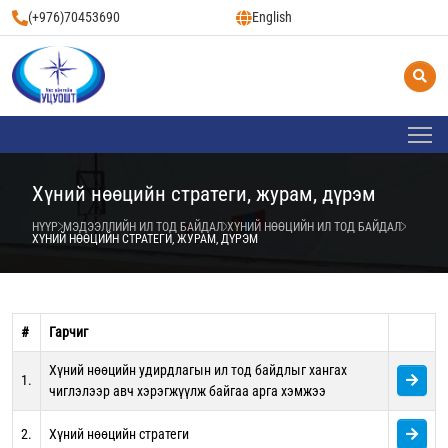
(+976)70453690
English
Хүний нөөцийн стратеги, журам, дүрэм
НҮҮР
МЭДЭЭЛЛИЙН ИЛ ТОД БАЙДАЛ
ХҮНИЙ НӨӨЦИЙН ИЛ ТОД БАЙДАЛ
ХҮНИЙ НӨӨЦИЙН СТРАТЕГИ, ЖУРАМ, ДҮРЭМ
#
Гарчиг
Хүний нөөцийн удирдлагын ил тод байдлыг хангах
1.
чиглэлээр авч хэрэгжүүлж байгаа арга хэмжээ
2.
Хүний нөөцийн стратеги