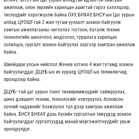
ажиллаж, олон төрлийн харилцан ашигтай гэрээ хэлэлцээр,
төслүүдийг хэрэгжүүлж байна.ОХУ, БНХАУ, БНСУ-ын Цаг уурын
албад ЦУОШГ-тай 2 жил тутам уулзалт зохион байгуулж
хамтын ажиллагааны чиглэлээ тогтоон, баталж техник
технологийн шинэчлэл, мэдээлэл, туршлага харилцан
солилцох, сургалт зохион байгуулах зэргээр хамтран ажиллаж
байна.
Швейцари улсын нийслэл Женев хотноо 4 жил тутамд зохион
байгуулагддаг ДЦУБ-ын их хуралд ЦУОШГ-ын төлөөлөгчид
оролцсоор байна.
ДЦУБ–тай цаг уурын тоног төхөөрөмжүүдийг сайжруулах,
шинэ дэвшилт техник, технологийг нэвтрүүлэх, боловсон
хүчний чадавхийг бэхжүүлэх тал дээр хамтран ажиллаж
байна. БНСУ, БНХАУ дахь бүсийн сургалтын төвүүдэд зохион
байгуулагддаг сургалтуудад манай мэргэжилтнүүдийг урьж
оролцуулдаг.