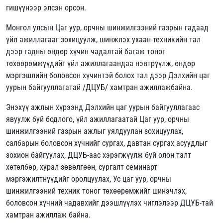
гишүүнээр элсэн орсон.
Монгол улсын Цаг уур, орчны шинжилгээний газрын гадаад
үйл ажиллагааг зохицуулж, шинжлэх ухаан-техникийн тал
дээр гадны өндөр хүчин чадалтай багаж тоног
төхөөрөмжүүдийг үйл ажиллагаандаа нэвтрүүлж, өндөр
мэргэшлийн боловсон хүчинтэй болох тал дээр Дэлхийн цаг
уурын байгууллагатай /ДЦУБ/ хамтран ажиллажбайна.
Энэхүү ажлын хүрээнд Дэлхийн цаг уурын байгууллагаас
явуулж буй бодлого, үйл ажиллагаатай Цаг уур, орчны
шинжилгээний газрын ажлыг уялдуулан зохицуулах,
салбарын боловсон хүчнийг сургах, давтан сургах асуудлыг
зохион байгуулах, ДЦУБ-аас хэрэгжүүлж буй олон талт
хөтөлбөр, хурал зөвөлгөөн, сургалт семинарт
мэргэжилтнүүдийг оролцуулах, Ус цаг уур, орчны
шинжилгээний техник тоног төхөөрөмжийг шинэчлэх,
боловсон хүчний чадавхийг дээшлүүлэх чиглэлээр ДЦУБ-тай
хамтран ажиллаж байна.