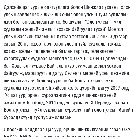
Дэлхийн цаг уурын байгууллага болон Шинжлэх ухааны олон
улсын зөвлөлөөс 2007-2008 оныг олон улсын Туйл судлалын
жил болгон зарласантай холбогдуулан “Олон улсын туйл
судлалын жилийн ажлыг зохион байгуулах тухай” Монгол
улсын Засгийн газрын 64 дүгээр тогтоол 2007 оны 3 дугаар
сарын 20-ны өдөр гарч, олон улсын туйл судлалын жилд
зохиох ажлын төлөвлөгөө батлан гаргаж, төлөвлөгөөг
хэрэгжүүлэх үүднээс Монгол улс, ОХУ, БНСУ-ын цаг уурчдын
баг Хөвсгөл нуураас-Байгаль нуур руу усан аялал зохион
байгуулж, маршруутын дагуу Сэлэнгэ мөрний усны дээжийн
шинжилгээ авч боловсруулсан ба Болгар улсын туйл
судлалын хүрээлэнтэй хийсэн хэлэлцээрийн дагуу 2007 онд
Ус цаг уур, орчны хүрээлэнгийн эрдэм шинжилгээний
ажилтан А.Батболд, 2014 онд ус судлаач Х.Пүрэвдагва нар
Болгар улсын туйл судлалын хүрээлэнгийн олон улсын багийн
бүрэлдэхүүнд тус тус ажилласан.
Одоогийн байдлаар Цаг уур, орчны шинжилгээний газар ОХУ,
БНХАУ, БНСУ-ын Цаг уурын албадтай идэвхтэй хамтран