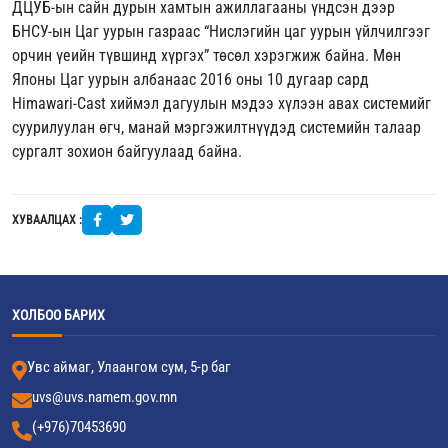
ДЦУБ-ын сайн дурын хамтын ажиллагааны үндсэн дээр
БНСУ-ын Цаг уурын газраас “Нислэгийн цаг уурын үйлчилгээг
орчин үеийн түвшинд хүргэх” төсөл хэрэгжиж байна. Мөн
Японы Цаг уурын албанаас 2016 оны 10 дугаар сард
Himawari-Cast хиймэл дагуулын мэдээ хүлээн авах системийг
суурилуулан өгч, манай мэргэжилтнүүдэд системийн талаар
сургалт зохион байгуулаад байна.
ХУВААЛЦАХ :
ХОЛБОО БАРИХ
Увс аймаг, Улаангом сум, 5-р баг
uvs@uvs.namem.gov.mn
(+976)70453690