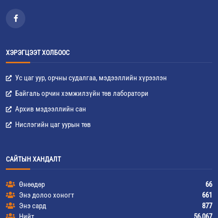
ХЭРЭГЦЭЭТ ХОЛБООС
Ус цаг уур, орчны судалгаа, мэдээллийн хүрээлэн
Байгаль орчин хэмжилзүйн төв лаборатори
Архив мэдээллийн сан
Нислэгийн цаг уурын төв
САЙТЫН ХАНДАЛТ
Өнөөдөр
66
Энэ долоо хоногт
661
Энэ сард
877
Нийт
56,067