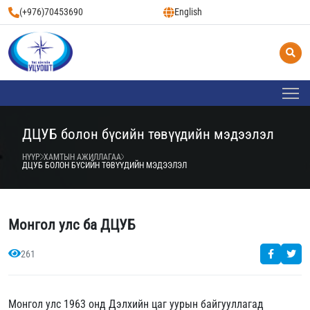
(+976)70453690
English
ДЦУБ болон бүсийн төвүүдийн мэдээлэл
НҮҮР
ХАМТЫН АЖИЛЛАГАА
ДЦУБ БОЛОН БҮСИЙН ТӨВҮҮДИЙН МЭДЭЭЛЭЛ
Монгол улс ба ДЦУБ
261
Монгол улс 1963 онд Дэлхийн цаг уурын байгууллагад