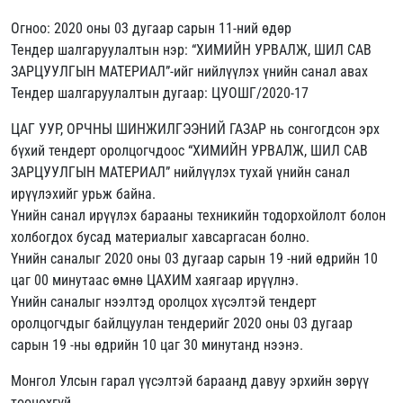
Огноо: 2020 оны 03 дугаар сарын 11-ний өдөр
Тендер шалгаруулалтын нэр: “ХИМИЙН УРВАЛЖ, ШИЛ САВ
ЗАРЦУУЛГЫН МАТЕРИАЛ”-ийг нийлүүлэх үнийн санал авах
Тендер шалгаруулалтын дугаар: ЦУОШГ/2020-17
ЦАГ УУР, ОРЧНЫ ШИНЖИЛГЭЭНИЙ ГАЗАР нь сонгогдсон эрх
бүхий тендерт оролцогчдоос “ХИМИЙН УРВАЛЖ, ШИЛ САВ
ЗАРЦУУЛГЫН МАТЕРИАЛ” нийлүүлэх тухай үнийн санал
ирүүлэхийг урьж байна.
Үнийн санал ирүүлэх барааны техникийн тодорхойлолт болон
холбогдох бусад материалыг хавсаргасан болно.
Үнийн саналыг 2020 оны 03 дугаар сарын 19 -ний өдрийн 10
цаг 00 минутаас өмнө ЦАХИМ хаягаар ирүүлнэ.
Үнийн саналыг нээлтэд оролцох хүсэлтэй тендерт
оролцогчдыг байлцуулан тендерийг 2020 оны 03 дугаар
сарын 19 -ны өдрийн 10 цаг 30 минутанд нээнэ.
Монгол Улсын гарал үүсэлтэй бараанд давуу эрхийн зөрүү
тооцохгүй.