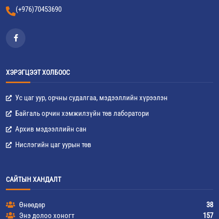
(+976)70453690
ХЭРЭГЦЭЭТ ХОЛБООС
Ус цаг уур, орчны судалгаа, мэдээллийн хүрээлэн
Байгаль орчин хэмжилзүйн төв лаборатори
Архив мэдээллийн сан
Нислэгийн цаг уурын төв
САЙТЫН ХАНДАЛТ
Өнөөдөр
38
Энэ долоо хоногт
157