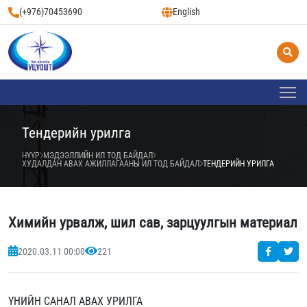
(+976)70453690
English
Тендерийн урилга
НҮҮР
МЭДЭЭЛЛИЙН ИЛ ТОД БАЙДАЛ
ХУДАЛДАН АВАХ АЖИЛЛАГААНЫ ИЛ ТОД БАЙДАЛ
ТЕНДЕРИЙН УРИЛГА
Химийн урвалж, шил сав, зарцуулгын материал
2020.03.11 00:00
221
ҮНИЙН САНАЛ АВАХ УРИЛГА