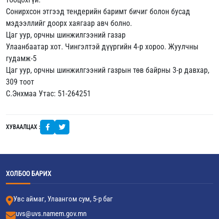
Сонирхсон этгээд тендерийн баримт бичиг болон бусад
мэдээллийг доорх хаягаар авч болно.
Цаг уур, орчны шинжилгээний газар
Улаанбаатар хот. Чингэлтэй дүүргийн 4-р хороо. Жуулчны
гудамж-5
Цаг уур, орчны шинжилгээний газрын төв байрны 3-р давхар,
309 тоот
С.Энхмаа Утас: 51-264251
ХУВААЛЦАХ :
ХОЛБОО БАРИХ
Увс аймаг, Улаангом сум, 5-р баг
uvs@uvs.namem.gov.mn