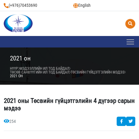
(+976)70453690
English
2021 он
НҮҮР
МЭДЭЭЛЛИЙН ИЛ ТОД БАЙДАЛ
ТӨСӨВ САНХҮҮГИЙН ИЛ ТОД БАЙДАЛ
ТӨСВИЙН ГҮЙЦЭТГЭЛИЙН МЭДЭЭ
2021 ОН
2021 оны Төсвийн гүйцэтгэлийн 4 дүгээр сарын
мэдээ
254