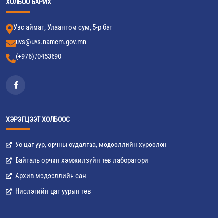
ХОЛБОО БАРИХ
Увс аймаг, Улаангом сум, 5-р баг
uvs@uvs.namem.gov.mn
(+976)70453690
ХЭРЭГЦЭЭТ ХОЛБООС
Ус цаг уур, орчны судалгаа, мэдээллийн хүрээлэн
Байгаль орчин хэмжилзүйн төв лаборатори
Архив мэдээллийн сан
Нислэгийн цаг уурын төв