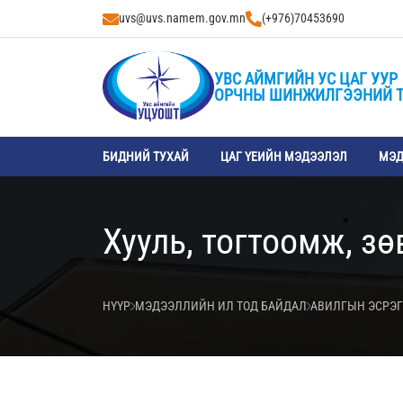
uvs@uvs.namem.gov.mn
(+976)70453690
УВС АЙМГИЙН УС ЦАГ УУР
ОРЧНЫ ШИНЖИЛГЭЭНИЙ 
БИДНИЙ ТУХАЙ
ЦАГ ҮЕИЙН МЭДЭЭЛЭЛ
МЭД
Хууль, тогтоомж, зө
НҮҮР
МЭДЭЭЛЛИЙН ИЛ ТОД БАЙДАЛ
АВИЛГЫН ЭСРЭГ