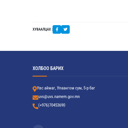
ХУВААЛЦАХ :
ХОЛБОО БАРИХ
Увс аймаг, Улаангом сум, 5-р баг
uvs@uvs.namem.gov.mn
(+976)70453690