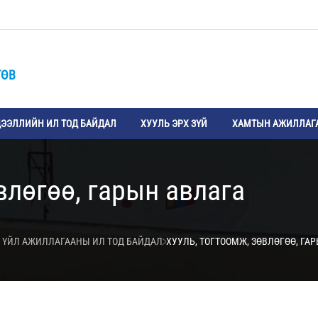
ТӨВ
ЭЭЛЛИЙН ИЛ ТОД БАЙДАЛ
ХУУЛЬ ЭРХ ЗҮЙ
ХАМТЫН АЖИЛЛАГ
влөгөө, гарын авлага
 ҮЙЛ АЖИЛЛАГААНЫ ИЛ ТОД БАЙДАЛ
ХУУЛЬ, ТОГТООМЖ, ЗӨВЛӨГӨӨ, ГА