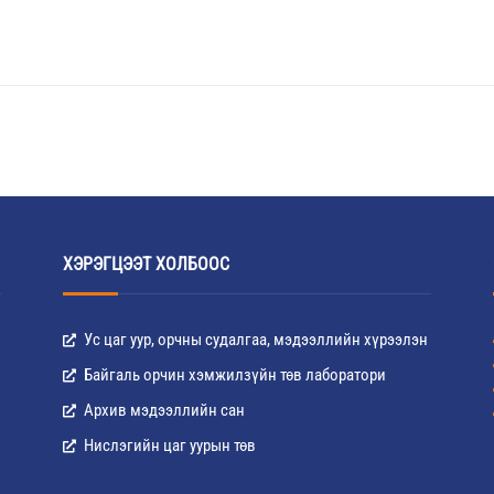
ХЭРЭГЦЭЭТ ХОЛБООС
Ус цаг уур, орчны судалгаа, мэдээллийн хүрээлэн
Байгаль орчин хэмжилзүйн төв лаборатори
Архив мэдээллийн сан
Нислэгийн цаг уурын төв