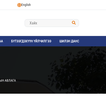
English
АА
БҮТЭЭГДЭХҮҮН ҮЙЛЧИЛГЭЭ
ШИЛЭН ДАНС
РЫН АВЛАГА